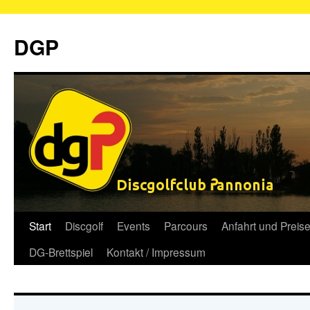
Zum
Inhalt
DGP
springen
Start
Discgolf
Events
Parcours
Anfahrt und Preis
DG-Brettspiel
Kontakt / Impressum