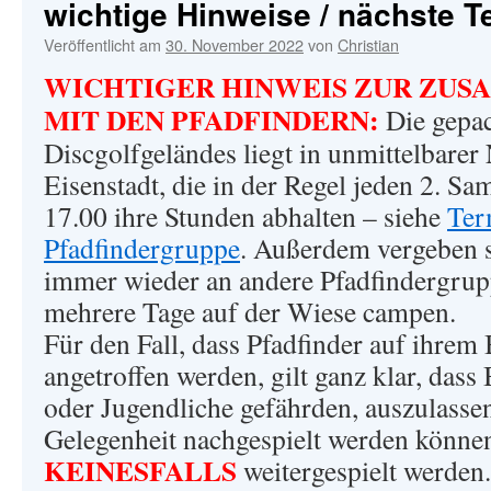
wichtige Hinweise / nächste T
Veröffentlicht am
30. November 2022
von
Christian
WICHTIGER HINWEIS ZUR ZUS
MIT DEN PFADFINDERN:
Die gepac
Discgolfgeländes liegt in unmittelbarer
Eisenstadt, die in der Regel jeden 2. Sa
17.00 ihre Stunden abhalten – siehe
Ter
Pfadfindergruppe
. Außerdem vergeben s
immer wieder an andere Pfadfindergrupp
mehrere Tage auf der Wiese campen.
Für den Fall, dass Pfadfinder auf ihre
angetroffen werden, gilt ganz klar, dass
oder Jugendliche gefährden, auszulassen
Gelegenheit nachgespielt werden können
KEINESFALLS
weitergespielt werden.