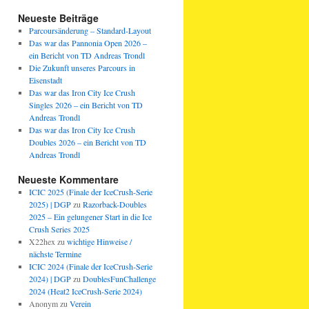
Neueste Beiträge
Parcoursänderung – Standard-Layout
Das war das Pannonia Open 2026 –
ein Bericht von TD Andreas Trondl
Die Zukunft unseres Parcours in
Eisenstadt
Das war das Iron City Ice Crush
Singles 2026 – ein Bericht von TD
Andreas Trondl
Das war das Iron City Ice Crush
Doubles 2026 – ein Bericht von TD
Andreas Trondl
Neueste Kommentare
ICIC 2025 (Finale der IceCrush-Serie
2025) | DGP
zu
Razorback-Doubles
2025 – Ein gelungener Start in die Ice
Crush Series 2025
X22hex
zu
wichtige Hinweise /
nächste Termine
ICIC 2024 (Finale der IceCrush-Serie
2024) | DGP
zu
DoublesFunChallenge
2024 (Heat2 IceCrush-Serie 2024)
Anonym
zu
Verein