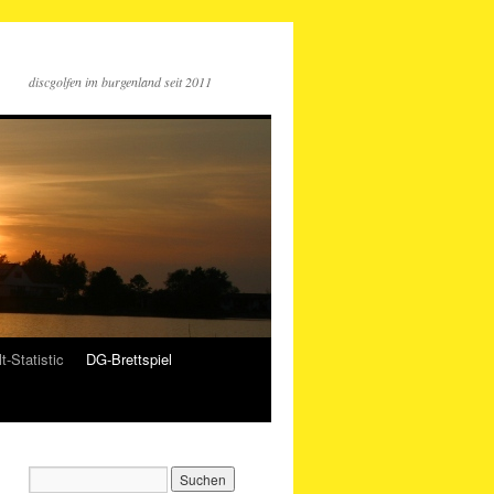
discgolfen im burgenland seit 2011
t-Statistic
DG-Brettspiel