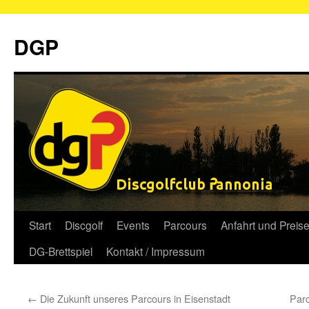
Zum
Inhalt
DGP
springen
Start
Discgolf
Events
Parcours
Anfahrt und Preis
DG-Brettspiel
Kontakt / Impressum
←
Die Zukunft unseres Parcours in Eisenstadt
Par